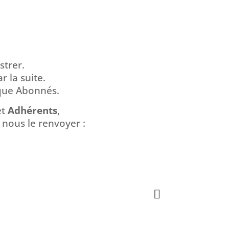
strer.
 la suite.
ique Abonnés.
et
Adhérents
,
 nous le renvoyer :